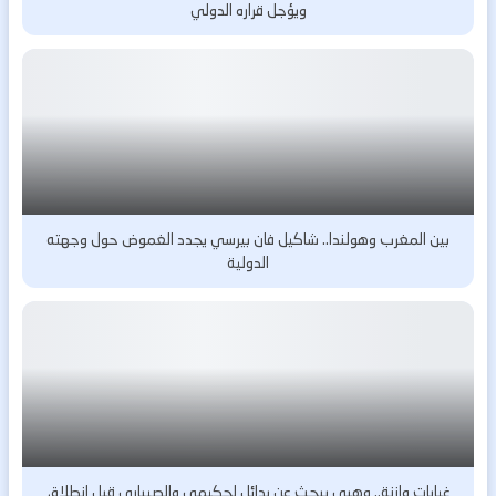
ويؤجل قراره الدولي
بين المغرب وهولندا.. شاكيل فان بيرسي يجدد الغموض حول وجهته
الدولية
غيابات وازنة.. وهبي يبحث عن بدائل لحكيمي والصيباري قبل انطلاق