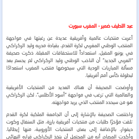
عبد اللطيف ضمير - المغرب سبورت
أعربت منتخبات عالمية وأفريقية عديدة عن رغبتها في مواجهة
المنتخب الوطني المغربي لكرة القدم، بقيادة مدربه وليد الركراكي
في يونيو المقبل، استعداداً للاستحقاقات المقبلة.
ذكرت صحيفة
“العربي الجديد” أن الناخب الوطني وليد الركراكي لم يحسم بعد
مسألة المباريات الودية التي سيخوضها منتخب المغرب استعدادًا
لبطولة كأس أمم أفريقيا.
وأوضحت الصحيفة أن هناك العديد من المنتخبات الأفريقية
والعالمية التي ترغب في مواجهة “أسود الأطلس”، لكن الركراكي
هو من سيحدد المنتخب الذي يريد مواجهته.
واختتمت الصحيفة بالإشارة إلى أن الجامعة الملكية لكرة القدم
تلقت مؤخرًا طلبات من منتخبات أفريقية بارزة، مثل السنغال وكوت
ديفوار، بالإضافة إلى بعض المنتخبات الأوروبية، منها إيطاليا.
وأكدت المصادر أنه من المحتمل أن يتخذ الركراكي قراره النهائي