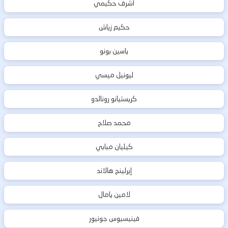
أشرف حكيمي
حكيم زياش
ياسين بونو
ليونيل ميسي
كريستيانو رونالدو
محمد صلاح
كيليان مبابي
إيرلينج هالاند
لامين يامال
فينيسيوس جونيور