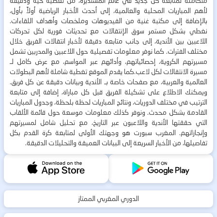
متكاملة لمتابعة كل جديد في عالم المستديرة، من تغطية حية ودقيقة
لأهم المباريات المحلية والعالمية، إلى أحدث الأخبار الرياضية أولاً بأول،
بالإضافة إلى مكتبة غنية من الفيديوهات وملخصات وأهداف اللقاءات.
نغطي بشكل مستمر سوق الإنتقالات مع تحديثات فورية لكل تحركات
اللاعبين بين الأندية، إلى جانب متابعة دقيقة لأخبار انتقالات الفريق خلال
مختلف الفترات. كما نوفر معلومات تفصيلية حول اللاعبين والمدربين تشمل
مسيرتهم الكروية، إحصائياتهم، وأدائهم عبر المواسم، مع عرض كامل لـ
مسيرة الانتقالات لكل لاعب.كما يقدم الموقع تغطية شاملة لأهم البطولات
العالمية والعربية، مع صفحات خاصة بـ الأندية وبيانات دقيقة عن كل فريق.
ويمكنك الاطلاع على تشكيلة الفريق قبل كل مباراة، إضافة إلى متابعة
الترتيب في مختلف الدوريات، ونتائج المباريات لحظة بلحظة، وجدول المباريات
القادمة بشكل محدث. ونوفر كذلك معلومات موسعة حول قائمة الألقاب
التي حققتها الأندية واللاعبون عبر التاريخ، مع تحليل شامل لمسيرتهم
وإنجازاتهم. المغرب سبورت هو وجهتك الأولى لمتابعة كرة القدم بكل
تفاصيلها، من الأخبار السريعة إلى البيانات العميقة والتحليلات الدقيقة.
الدوري المغربي الممتاز