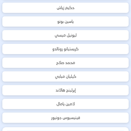
حكيم زياش
ياسين بونو
ليونيل ميسي
كريستيانو رونالدو
محمد صلاح
كيليان مبابي
إيرلينج هالاند
لامين يامال
فينيسيوس جونيور