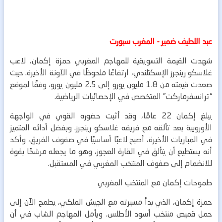
عبد اللطيف ضمير - المغرب سبورت
شهدت القيمة التسويقية للمهاجم المغربي حمزة إكمان، لاعب
غلاسكو رينجرز الإسكتلندي، ارتفاعًا ملحوظًا في الآونة الأخيرة. حيث
صعدت قيمته من 1.8 مليون يورو إلى 2.5 مليون يورو، وفقًا لموقع
“ترانسفرماركت” المتخصص في الإحصائيات الرياضية.
يبلغ إكمان 22 عامًا، وقد أثبت حضوره القوي في الواجهة
الأوروبية بعد تألقه مع فريقه غلاسكو رينجرز. وبفضل أدائه المتميز
في المباريات الأخيرة، أصبح لاعبًا أساسيًا في صفوف الفريق، وأكد
أنه يستطيع أن يتألق في القارة العجوز، وهو ما يجعله مرشحًا بقوة
للانضمام إلى صفوف المنتخب المغربي في المستقبل.
طموحات إكمان مع المنتخب المغربي
حمزة إكمان، الذي بدأ مسيرته مع الجيش الملكي، يطمح الآن إلى
حمل قميص منتخب أسود الأطلس. ويأمل المهاجم الشاب في أن