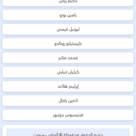
حكيم زياش
ياسين بونو
ليونيل ميسي
كريستيانو رونالدو
محمد صلاح
كيليان مبابي
إيرلينج هالاند
لامين يامال
فينيسيوس جونيور
جميع الحقوق محفوظة ©
المغرب سبورت