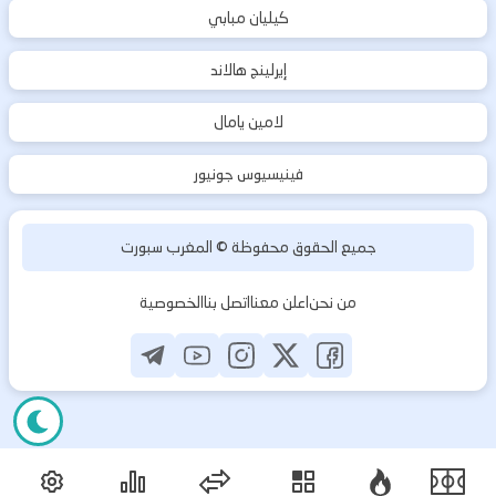
كيليان مبابي
إيرلينج هالاند
لامين يامال
فينيسيوس جونيور
جميع الحقوق محفوظة ©
المغرب سبورت
من نحن
اعلن معنا
اتصل بنا
الخصوصية