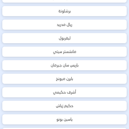
برشلونة
ريال مدريد
ليفربول
مانشستر سيتي
باريس سان جيرمان
بايرن ميونخ
أشرف حكيمي
حكيم زياش
ياسين بونو