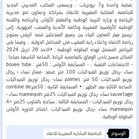
،فضية واحدة و7 برونزيات .
ويسعى المكتب المديري الجديد
للجامعة الملكية المغربية للانقاد بشراكة وتعاون مع مديرية
الرياضة و وزارة التربية الوطنية والتعليم الأولى والرياضة واللجنة
الوطنية الأولمبية المغربية وكافة الأندية والعصب الجهوية، إلى
ترسيخ قيم التعاون البناء بين جميع المتذخلين قصد الرقي بمنتوح
رياضة الانقاد واعلاء راية المغرب في المحافل الدولية .
. وفيما يلي
البرنامج المفصل لهذه البطولة الوطنية :
•الاحد 28 ابريل 2024
المكان مسبح نادي الوفاق بالعاصمة الرباط
.الساعة التاسعة صباحا :
– الاجتماعات التقنية ،
– المسابقة الأولى :
50متر : bouee tube
نساء -رجال
توزيع الميداليات
100 متر :منقذ -ممتاز
نساء – رجال
توزيع الميداليات
50 متر: palmes
نساء- رجال
توزيع الميداليات
.الساعة الثالثة بعد الظهر :
• المسابقة الثانية :
50متر:combiné de
sauvetage
نساء -رجال
توزيع الميداليات
25متر :mannequin
نساء –
رجال
توزيع الميداليات
– المسابقة الثالثة :
سباحة بالتناوب 25متر ×4
mannequin
نساء -رجال
توزيع الميداليات
.اختتام الدورة الأولى
البطولة الوطنية ،
الوسوم
الجامعة الملكية المغربية للانقاذ