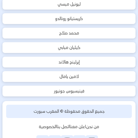
ليونيل ميسي
كريستيانو رونالدو
محمد صلاح
كيليان مبابي
إيرلينج هالاند
لامين يامال
فينيسيوس جونيور
جميع الحقوق محفوظة ©
المغرب سبورت
من نحن
اعلن معنا
اتصل بنا
الخصوصية