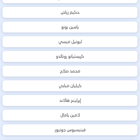
حكيم زياش
ياسين بونو
ليونيل ميسي
كريستيانو رونالدو
محمد صلاح
كيليان مبابي
إيرلينج هالاند
لامين يامال
فينيسيوس جونيور