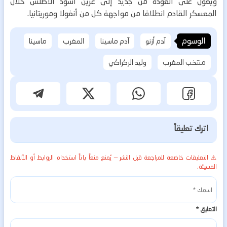
ويعول على العودة من جديد إلى عرين أسود الأطلس خلال
المعسكر القادم انطلاقا من مواجهة كل من أنغولا وموريتانيا.
الوسوم
آدم أزنو
آدم ماسينا
المغرب
ماسينا
منتخب المغرب
وليد الركراكي
اترك تعليقاً
⚠️ التعليقات خاضعة للمراجعة قبل النشر — يُمنع منعاً باتاً استخدام الروابط أو الألفاظ
المسيئة.
التعليق
*