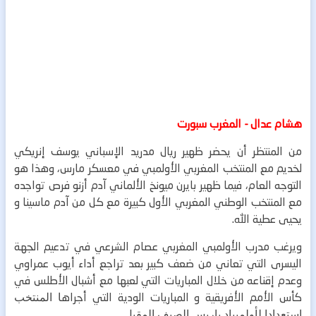
هشام عدال - المغرب سبورت
من المنتظر أن يحضر ظهير ريال مدريد الإسباني يوسف إنريكي
لخديم مع المنتخب المغربي الأولمبي في معسكر مارس، وهذا هو
التوجه العام، فيما ظهير بايرن ميونخ الألماني آدم أزنو فرص تواجده
مع المنتخب الوطني المغربي الأول كبيرة مع كل من آدم ماسينا و
يحيى عطية الله.
ويرغب مدرب الأولمبي المغربي عصام الشرعي في تدعيم الجهة
اليسرى التي تعاني من ضعف كبير بعد تراجع أداء أيوب عمراوي
وعدم إقناعه من خلال المباريات التي لعبها مع أشبال الأطلس في
كأس الأمم الأفريقية و المباريات الودية التي أجراه
ا المنتخب
استعدادا لأولمبياد باريس الصيف المقبل.