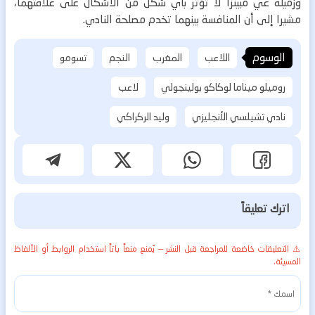
وزميله غي مبينزا لا تؤتر بأي شكل من الأشكال على علاقتهما،
مشيرا إلى أن المنافسة بينهما تخدم مصلحة النادي.
الوسوم
اللاعب
المغرب
النجم
تسومو
روميلو ميناما لوكاكو بولينجولي
لاعب
نادي تشيلسي الأنجليزي
وليد الركراكي
اترك تعليقاً
⚠️ التعليقات خاضعة للمراجعة قبل النشر — يُمنع منعاً باتاً استخدام الروابط أو الألفاظ
المسيئة.