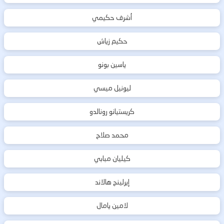
أشرف حكيمي
حكيم زياش
ياسين بونو
ليونيل ميسي
كريستيانو رونالدو
محمد صلاح
كيليان مبابي
إيرلينج هالاند
لامين يامال