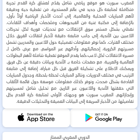
المغرب سبورت هو موقع رياضي شامل يقدّم لعشاق كرة القدم تجربة
متكاملة لمتابعة كل جديد في عالم المستديرة، من تغطية حية ودقيقة
لأهم المباريات المحلية والعالمية، إلى أحدث الأخبار الرياضية أولاً بأول،
بالإضافة إلى مكتبة غنية من الفيديوهات وملخصات وأهداف اللقاءات.
نغطي بشكل مستمر سوق الإنتقالات مع تحديثات فورية لكل تحركات
اللاعبين بين الأندية، إلى جانب متابعة دقيقة لأخبار انتقالات الفريق خلال
مختلف الفترات. كما نوفر معلومات تفصيلية حول اللاعبين والمدربين تشمل
مسيرتهم الكروية، إحصائياتهم، وأدائهم عبر المواسم، مع عرض كامل لـ
مسيرة الانتقالات لكل لاعب.كما يقدم الموقع تغطية شاملة لأهم البطولات
العالمية والعربية، مع صفحات خاصة بـ الأندية وبيانات دقيقة عن كل فريق.
ويمكنك الاطلاع على تشكيلة الفريق قبل كل مباراة، إضافة إلى متابعة
الترتيب في مختلف الدوريات، ونتائج المباريات لحظة بلحظة، وجدول المباريات
القادمة بشكل محدث. ونوفر كذلك معلومات موسعة حول قائمة الألقاب
التي حققتها الأندية واللاعبون عبر التاريخ، مع تحليل شامل لمسيرتهم
وإنجازاتهم. المغرب سبورت هو وجهتك الأولى لمتابعة كرة القدم بكل
تفاصيلها، من الأخبار السريعة إلى البيانات العميقة والتحليلات الدقيقة.
الدوري المغربي الممتاز