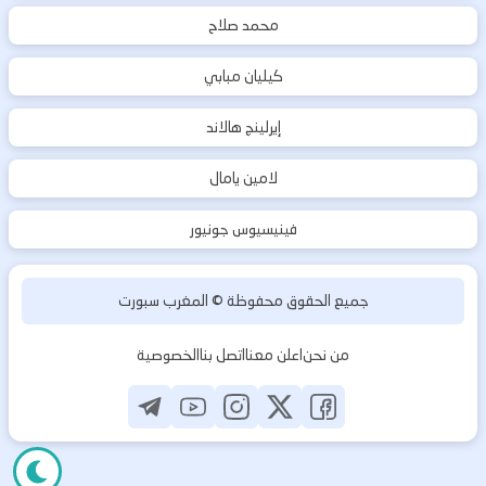
محمد صلاح
كيليان مبابي
إيرلينج هالاند
لامين يامال
فينيسيوس جونيور
جميع الحقوق محفوظة ©
المغرب سبورت
من نحن
اعلن معنا
اتصل بنا
الخصوصية