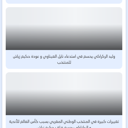
وليد الركراكي يحسم في استدعاء نايل العيناوي و عودة حكيم زياش
للمنتخب
تغييرات كبيرة في المنتخب الوطني المغربي بسبب كأس العالم للأندية
و الركراكي يحسم ملف حكيم زياش