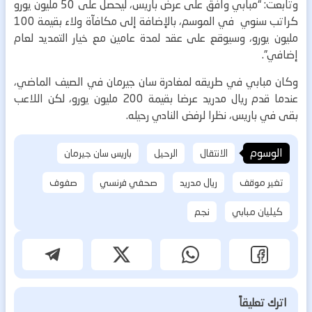
وتابعت: “مبابي وافق على عرض باريس، ليحصل على 50 مليون يورو
كراتب سنوي في الموسم، بالإضافة إلى مكافآة ولاء بقيمة 100
مليون يورو، وسيوقع على عقد لمدة عامين مع خيار التمديد لعام
إضافي”.
وكان مبابي في طريقه لمغادرة سان جيرمان في الصيف الماضي،
عندما قدم ريال مدريد عرضا بقيمة 200 مليون يورو، لكن اللاعب
بقى في باريس، نظرا لرفض النادي رحيله.
الوسوم
الانتقال
الرحيل
باريس سان جيرمان
تغير موقف
ريال مدريد
صحفي فرنسي
صفوف
كيليان مبابي
نجم
اترك تعليقاً