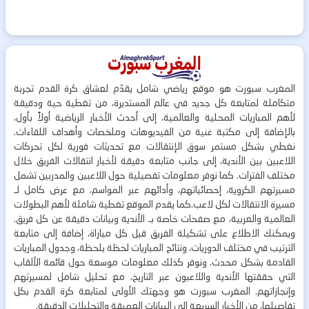
المغرب سبورت هو موقع رياضي شامل يقدّم لعشاق كرة القدم تجربة
متكاملة لمتابعة كل جديد في عالم المستديرة، من تغطية حية ودقيقة
لأهم المباريات المحلية والعالمية، إلى أحدث الأخبار الرياضية أولاً بأول،
بالإضافة إلى مكتبة غنية من الفيديوهات وملخصات وأهداف اللقاءات.
نغطي بشكل مستمر سوق الإنتقالات مع تحديثات فورية لكل تحركات
اللاعبين بين الأندية، إلى جانب متابعة دقيقة لأخبار انتقالات الفريق خلال
مختلف الفترات. كما نوفر معلومات تفصيلية حول اللاعبين والمدربين تشمل
مسيرتهم الكروية، إحصائياتهم، وأدائهم عبر المواسم، مع عرض كامل لـ
مسيرة الانتقالات لكل لاعب.كما يقدم الموقع تغطية شاملة لأهم البطولات
العالمية والعربية، مع صفحات خاصة بـ الأندية وبيانات دقيقة عن كل فريق.
ويمكنك الاطلاع على تشكيلة الفريق قبل كل مباراة، إضافة إلى متابعة
الترتيب في مختلف الدوريات، ونتائج المباريات لحظة بلحظة، وجدول المباريات
القادمة بشكل محدث. ونوفر كذلك معلومات موسعة حول قائمة الألقاب
التي حققتها الأندية واللاعبون عبر التاريخ، مع تحليل شامل لمسيرتهم
وإنجازاتهم. المغرب سبورت هو وجهتك الأولى لمتابعة كرة القدم بكل
تفاصيلها، من الأخبار السريعة إلى البيانات العميقة والتحليلات الدقيقة.