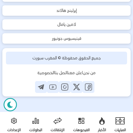
إيرلينج هالاند
لامين يامال
فينيسيوس جونيور
جميع الحقوق محفوظة ©
المغرب سبورت
من نحن
اعلن معنا
اتصل بنا
الخصوصية
المباريات
الأخبار
الفيديوهات
الإنتقالات
البطولات
الإعدادات