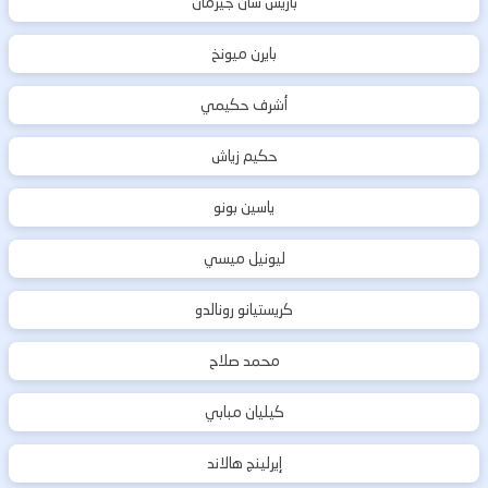
باريس سان جيرمان
بايرن ميونخ
أشرف حكيمي
حكيم زياش
ياسين بونو
ليونيل ميسي
كريستيانو رونالدو
محمد صلاح
كيليان مبابي
إيرلينج هالاند