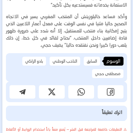
الاستعانة بخدماته فسيستدعيه بكل تأكيد.”
وأكد مساعد خاليلوزيتش أن المنتخب المغربي يسير في الاتجاه
الصحيح حاليا مثنيا في نفس الوقت على معدل أعمار اللاعبين الذي
يتيح إمكانية بناء منتخب للمستقبل، إلا أنه شدد على ضرورة ظهور
قادة إضافيين داخل المنتخب. “نحتاج لقائد في كل خط، إن ذلك
يلعب دورا كبيرا ونحن نفتقده حاليا.” يضيف حجي.
الوسوم
السابق
الناخب الوطني
بادو الزاكي
مصطفى حجي
اترك تعليقاً
⚠️ التعليقات خاضعة للمراجعة قبل النشر — يُمنع منعاً باتاً استخدام الروابط أو الألفاظ