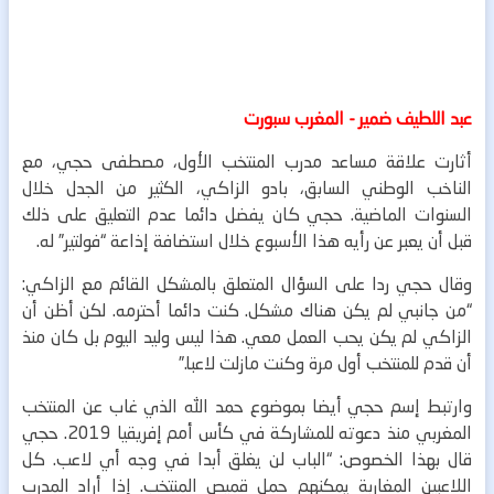
عبد اللطيف ضمير - المغرب سبورت
أثارت علاقة مساعد مدرب المنتخب الأول، مصطفى حجي، مع
الناخب الوطني السابق، بادو الزاكي، الكثير من الجدل خلال
السنوات الماضية. حجي كان يفضل دائما عدم التعليق على ذلك
قبل أن يعبر عن رأيه هذا الأسبوع خلال استضافة إذاعة “فولتير” له.
وقال حجي ردا على السؤال المتعلق بالمشكل القائم مع الزاكي:
“من جانبي لم يكن هناك مشكل. كنت دائما أحترمه. لكن أظن أن
الزاكي لم يكن يحب العمل معي. هذا ليس وليد اليوم بل كان منذ
أن قدم للمنتخب أول مرة وكنت مازلت لاعبا.”
وارتبط إسم حجي أيضا بموضوع حمد الله الذي غاب عن المنتخب
المغربي منذ دعوته للمشاركة في كأس أمم إفريقيا 2019. حجي
قال بهذا الخصوص: “الباب لن يغلق أبدا في وجه أي لاعب. كل
اللاعبين المغاربة يمكنهم حمل قميص المنتخب. إذا أراد المدرب