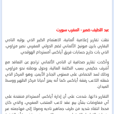
عبد اللطيف ضمير - المغرب سبورت
نقلت تقارير إعلامية ألمانية، الاهتمام الكبير الذي يوليه النادي
البفاري بايرن ميونيخ الألماني لضم الدولي المغربي نصير مزراوي،
الذي بات خارج حسابات فريق أياكس أمستردام الهولندي.
وأكدت تقارير صحافية ان النادي الألماني تراجع عن التعاقد مع
أشرف حكيمي بسبب التكلفة العالية، وحول بوصلته نحو مزراوي،
وذلك لسد الخصاص على مستوى الجناح الأيمن، وهو المركز الذي
شغله اللاعب رفقة أياكس كما أنه يعزز أحيانا مركز الظهير ووسط
الميدان.
التقارير ذاتها، شددت على أن إدارة أياكس أمستردام منفتحة على
أي مفاوضات بشأن بيع عقد لاعب المنتخب المغربي، والذي كان
محط انتقاد شديد من طرف جماهير ناديه وصولا إلى مهاجمته عبر