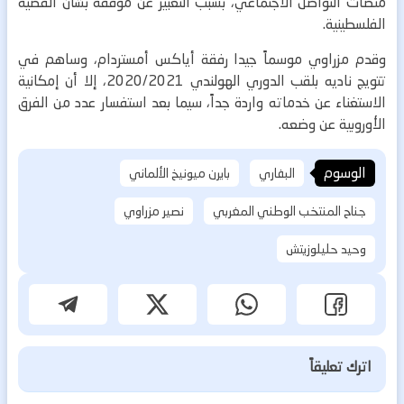
منصات التواصل الاجتماعي، بسبب التعبير عن موقفه بشأن القضية
الفلسطينية.
وقدم مزراوي موسماً جيدا رفقة أياكس أمستردام، وساهم في
تتويج ناديه بلقب الدوري الهولندي 2020/2021، إلا أن إمكانية
الاستغناء عن خدماته واردة جداً، سيما بعد استفسار عدد من الفرق
الأوروبية عن وضعه.
الوسوم
البفاري
بايرن ميونيخ الألماني
جناح المنتخب الوطني المغربي
نصير مزراوي
وحيد حليلوزيتش
اترك تعليقاً