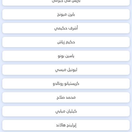
باريس سان جيرمان
بايرن ميونخ
أشرف حكيمي
حكيم زياش
ياسين بونو
ليونيل ميسي
كريستيانو رونالدو
محمد صلاح
كيليان مبابي
إيرلينج هالاند