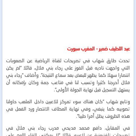
عبد اللطيف ضمير - المغرب سبورت
تحدث طارق شهاب في تصريحات لقناة الرياضية عن الصعوبات
التي واجهت ناديه قبل الفوز على رجاء بني ملال، قائلا “لم يكن
انتصارا سهلا كما يظهر للبعض بعد سماع النتيجة”.
وأضاف “رجاء بني
ملال أحرجنا كثيرا وتسبب لنا في متاعب جمة وكان بإمكانه أن
يستهل التسجيل قبل نهاية الجولة الأولى”.
وتابع شهاب “كان هناك سوء تمركز للاعبين داخل الملعب حاولنا
تصويبه كما ينبغي، وفي نهاية المطاف الانتصار ورد الفعل في
هذه الظروف يظل أمرا طيبا”.
في المقابل، دافع محمد مديحي مدرب رجاء بني ملال في
تصريحات تلفزيونية عن لاعبيه، قائلا “لا يمكنني إلقاء اللوم على