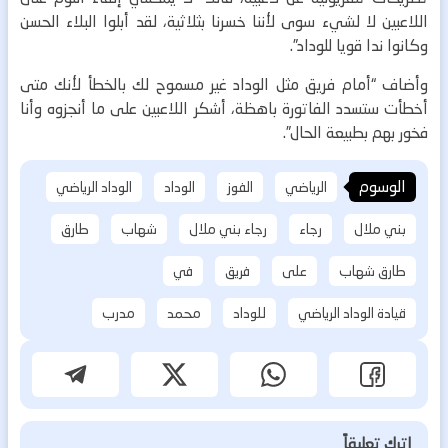
اللاعبين لا لشيء سوى لأننا خسرنا بثلاثية، لقد أبلوا البلاء الحسن
وكانوا ندا قويا للوداد”.
وأضاف “أمام فريق مثل الوداد غير مسموح لك بالخطأ لأنك متى
أخطأت ستسدد الفاتورة باهظة، أشكر اللاعبين على ما أنجزوه وأنا
فخور بهم بطبيعة الحال”.
الوسوم
الرياضي
الفوز
الوداد
الوداد الرياضي
بني ملال
رجاء
رجاء بني ملال
شهاب
طارق
طارق شهاب
على
فريق
في
قيادة الوداد الرياضي
للوداد
محمد
مدرب
اترك تعليقاً