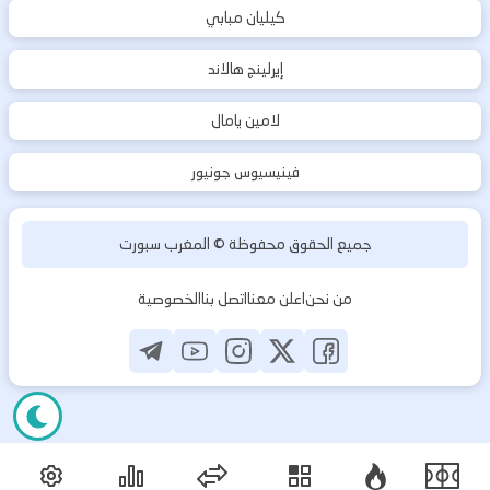
كيليان مبابي
إيرلينج هالاند
لامين يامال
فينيسيوس جونيور
جميع الحقوق محفوظة ©
المغرب سبورت
من نحن
اعلن معنا
اتصل بنا
الخصوصية