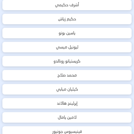
أشرف حكيمي
حكيم زياش
ياسين بونو
ليونيل ميسي
كريستيانو رونالدو
محمد صلاح
كيليان مبابي
إيرلينج هالاند
لامين يامال
فينيسيوس جونيور