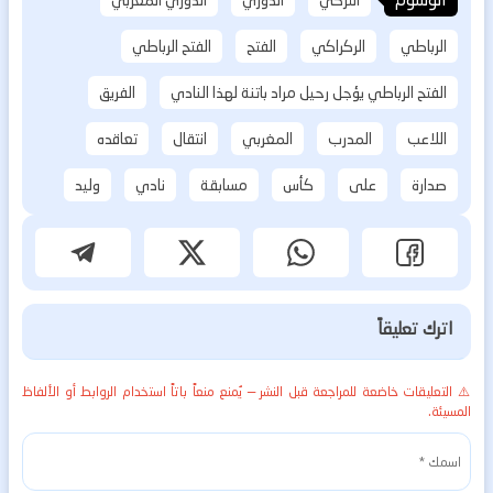
التركي
الدوري
الدوري المغربي
الرباطي
الركراكي
الفتح
الفتح الرباطي
الفتح الرباطي يؤجل رحيل مراد باتنة لهذا النادي
الفريق
اللاعب
المدرب
المغربي
انتقال
تعاقده
صدارة
على
كأس
مسابقة
نادي
وليد
اترك تعليقاً
⚠️ التعليقات خاضعة للمراجعة قبل النشر — يُمنع منعاً باتاً استخدام الروابط أو الألفاظ
المسيئة.