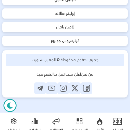
إيرلينج هالاند
لامين يامال
فينيسيوس جونيور
جميع الحقوق محفوظة ©
المغرب سبورت
من نحن
اعلن معنا
اتصل بنا
الخصوصية