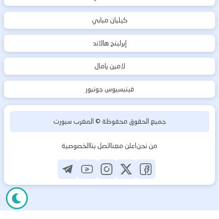
كيليان مبابي
إيرلينج هالاند
لامين يامال
فينيسيوس جونيور
جميع الحقوق محفوظة ©
المغرب سبورت
من نحن
اعلن معنا
اتصل بنا
الخصوصية