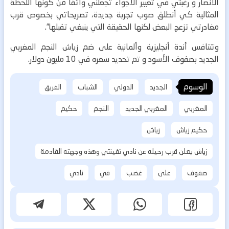
الأنصار و رغبتي في تغيير الأجواء تجعلني واثقا من كونها اللحظة
المثالية كي أنطلق صوب تجربة جديدة، تصريحاتي بخصوص قرب
مغادرتي تزعج البعض لكنها الحقيقة التي ينبغي تقبلها”.
وتتنافس أندة أنجليزية وألمانية على ضم زياش النجم المغربي
الجديد بصفوف الأسود و تم تحديد سعره في 10 مليون دولار.
الوسوم
الجديد
الدولي
الشباب
الفريق
المغربي
المغربي الجديد
النجم
حكيم
حكيم زياش
زياش
زياش يعلن قرب رحيله عن نادي تفينتي وهذه وجهته القادمة
صفوف
على
غضب
في
نادي