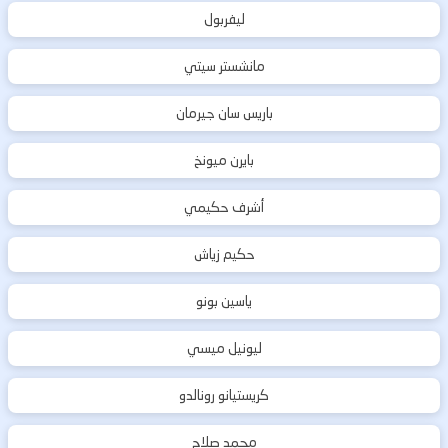
ليفربول
مانشستر سيتي
باريس سان جيرمان
بايرن ميونخ
أشرف حكيمي
حكيم زياش
ياسين بونو
ليونيل ميسي
كريستيانو رونالدو
محمد صلاح