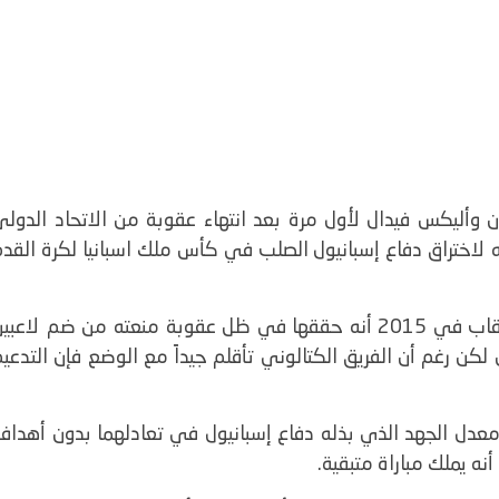
ان وأليكس فيدال لأول مرة بعد انتهاء عقوبة من الاتحاد الدول
 لاختراق دفاع إسبانيول الصلب في كأس ملك اسبانيا لكرة القدم
وما يزيد من روعة حصيلة برشلونة البالغة خمسة ألقاب في 2015 أنه حققها في ظل عقوبة منعته من ضم لاعب
 لكن رغم أن الفريق الكتالوني تأقلم جيداً مع الوضع فإن التدعي
عدل الجهد الذي بذله دفاع إسبانيول في تعادلهما بدون أهداف
ه يملك مباراة متبقية
.