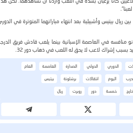
ا لاعبين كانا يرغبان بشدة في اللعب وأردنا أن نشاهدهما. لكن هذ
عبنا
.”
 ريال بيتيس وأشبيلية بعد انتهاء مباراتهما المتوترة في الدور
انو منافسه في العاصمة الإسبانية بينما يلعب قادش فريق الدرج
دريد بسبب إشراك لاعب لا يحق له اللعب في ذهاب دور 32.
لات
الدوري
الدولي
الصدارة
العاصمة
العام
درب
اليوم
انتقالات
برشلونة
بيتيس
ارج
خمسة
دور
روبرت
ريال