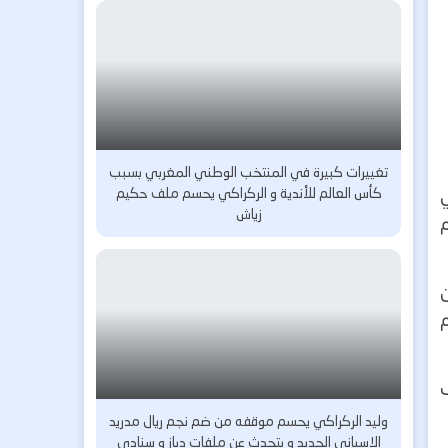
تغييرات كبيرة في المنتخب الوطني المغربي بسبب
كأس العالم للأندية و الركراكي يحسم ملف حكيم
ي
زياش
ين
م
وليد الركراكي يحسم موقفه من ضم نجم ريال مدريد
الاسباني الجديد و يتحدث عن ملفات دياز و سنادي