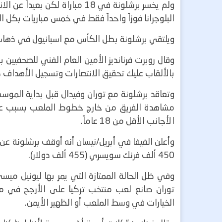
ولم يخسر برشلونة في 18 مباراة 
البلوجرانا فوزاً واحداً فقط في خمس مباريات بكل 
ويلتقي برشلونة بطل الكأس مع اسبانيول في ذهاب 
وقال روبرت فرنانديز الأمين العام الفني للصحفيين ب
بالألقاب عليك تحقيق الانتصارات وتسجيل الأهداف ضد
وتعاقد برشلونة مع توران وفيدال قبل بداية الموسم 
مشاهدة الفريق من خارج خطوط الملعب بسبب عقوبة 
الأجانب الأقل من 18 عاماً
.
وأعلن الفيفا في أبريل/نيسان أنه أوقف برشلونة عن
450 ألف فرنك سويسري (455 ألف دولار).
وفي ظل الحالة الممتازة التي يمر بها ليونيل مي
توران صانع لعب منتخب تركيا على الأرجح في مر
الخيارات في وسط الملعب أو الظهير الأيمن
.