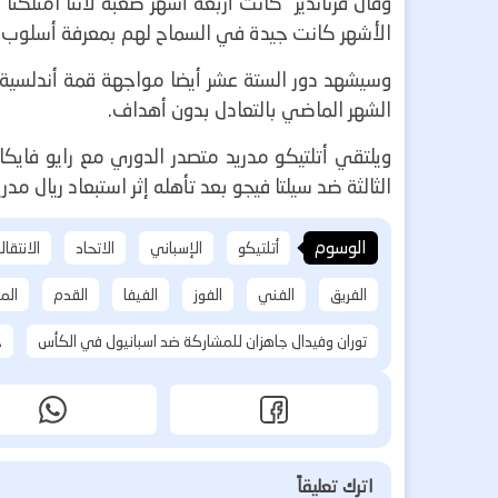
وقال فرنانديز “كانت أربعة أشهر صعبة لأننا امتلكن
الأشهر كانت جيدة في السماح لهم بمعرفة أسلوب ل
وسيشهد دور الستة عشر أيضا مواجهة قمة أندلسية بين
الشهر الماضي بالتعادل بدون أهداف
.
ويلتقي أتلتيكو مدريد متصدر الدوري مع رايو فايك
الثالثة ضد سيلتا فيجو بعد تأهله إثر استبعاد ريال م
الوسوم
أتلتيكو
الإسباني
الاتحاد
الانتقا
الفريق
الفني
الفوز
الفيفا
القدم
الم
توران وفيدال جاهزان للمشاركة ضد اسبانيول في الكأس
خ
اترك تعليقاً