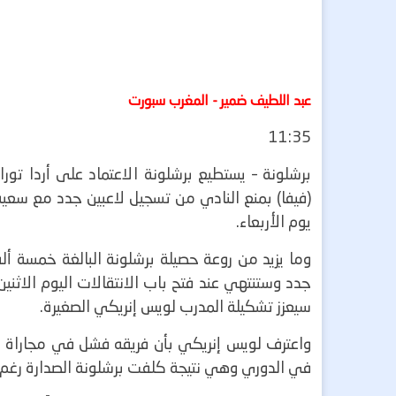
عبد اللطيف ضمير - المغرب سبورت
11:35
برشلونة – يستطيع برشلونة الاعتماد على أردا تور
(فيفا) بمنع النادي من تسجيل لاعبين جدد مع سعيه
يوم الأربعاء
.
جدد وستنتهي عند فتح باب الانتقالات اليوم الاثنين
سيعزز تشكيلة المدرب لويس إنريكي الصغيرة
.
واعترف لويس إنريكي بأن فريقه فشل في مجاراة م
في الدوري وهي نتيجة كلفت برشلونة الصدارة رغم أن