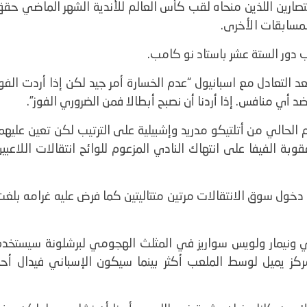
لكن بعيداً عن الانتصارين اللذين منحاه لقب كأس العالم للأندية الشهر الماضي حق
المسابقات الأخرى
.
دور الستة عشر باستاد نو كامب
.
عد التعادل مع اسبانيول “عدم الخسارة أمر جيد لكن إذا أردت الفو
 أي منافس. إذا أردنا أن نصبح أبطالا فمن الضروري الفوز
.”
الحالي من أتلتيكو مدريد وإشبيلية على الترتيب لكن تعين عليهم
الفيفا على انتهاك النادي المزعوم للوائح انتقالات اللاعبين
 دخول سوق الانتقالات مرتين متتاليتين كما فرض عليه غرامه بلغ
سي ونيمار ولويس سواريز في المثلث الهجومي لبرشلونة سيستخدم
كز يميل لوسط الملعب أكثر بينما سيكون الإسباني فيدال أحد