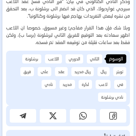
وذكر النادي الكتالوني في بيان: “قرر النادي فسخ عقد اللاعب
سيرجي غوارديولا، الذي كان قد انضم الى برشلونة ب، بعد التحقق
من نشره لبعض التغريدات يهاجم فيها برشلونة وكتالونيا”.
وبلا شك فإن هذا القرار مفاجئ وغير مسبوق، خصوصا ان اللاعب
اظهر سعادته بعد التوقيع للفريق الثاني لبرشلونة (برسا ب)، ولكن
فقط بعد ساعات قليلة من توقيعه العقد تم فسخه.
الوسوم
الثاني
الدوري
اللاعب
برشلونة
تويتر
ريال
ريال مدريد
عقد
على
فريق
في
لاعب
لكرة
مدريد
نادي
نادي برشلونة