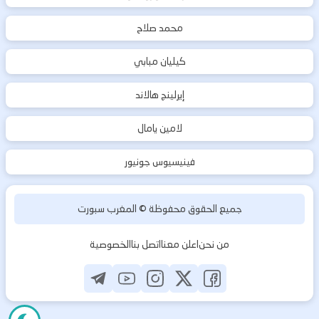
محمد صلاح
كيليان مبابي
إيرلينج هالاند
لامين يامال
فينيسيوس جونيور
جميع الحقوق محفوظة ©
المغرب سبورت
من نحن
اعلن معنا
اتصل بنا
الخصوصية