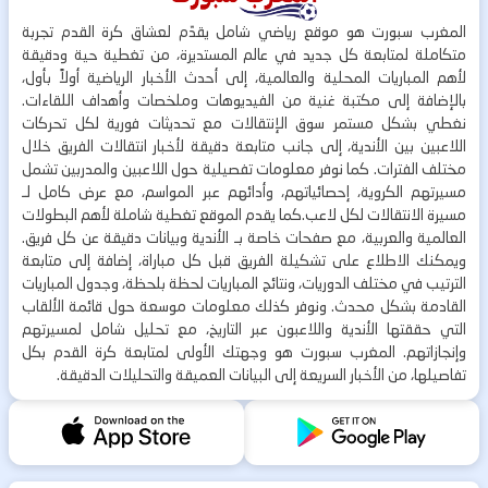
المغرب سبورت هو موقع رياضي شامل يقدّم لعشاق كرة القدم تجربة
متكاملة لمتابعة كل جديد في عالم المستديرة، من تغطية حية ودقيقة
لأهم المباريات المحلية والعالمية، إلى أحدث الأخبار الرياضية أولاً بأول،
بالإضافة إلى مكتبة غنية من الفيديوهات وملخصات وأهداف اللقاءات.
نغطي بشكل مستمر سوق الإنتقالات مع تحديثات فورية لكل تحركات
اللاعبين بين الأندية، إلى جانب متابعة دقيقة لأخبار انتقالات الفريق خلال
مختلف الفترات. كما نوفر معلومات تفصيلية حول اللاعبين والمدربين تشمل
مسيرتهم الكروية، إحصائياتهم، وأدائهم عبر المواسم، مع عرض كامل لـ
مسيرة الانتقالات لكل لاعب.كما يقدم الموقع تغطية شاملة لأهم البطولات
العالمية والعربية، مع صفحات خاصة بـ الأندية وبيانات دقيقة عن كل فريق.
ويمكنك الاطلاع على تشكيلة الفريق قبل كل مباراة، إضافة إلى متابعة
الترتيب في مختلف الدوريات، ونتائج المباريات لحظة بلحظة، وجدول المباريات
القادمة بشكل محدث. ونوفر كذلك معلومات موسعة حول قائمة الألقاب
التي حققتها الأندية واللاعبون عبر التاريخ، مع تحليل شامل لمسيرتهم
وإنجازاتهم. المغرب سبورت هو وجهتك الأولى لمتابعة كرة القدم بكل
تفاصيلها، من الأخبار السريعة إلى البيانات العميقة والتحليلات الدقيقة.