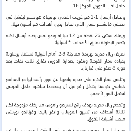
حامل لقب الدوري المركز 16.
وتعادل أرسنال 1-1 مع غريمه اللندني توتنهام هوتسبير ليفشل في
تخطي مانشستر سيتي الذي تعادل بدون أهداف مع أستون فيلا.
ويملك سيتي 26 نقطة من 12 مباراة وهو نفس رصيد أرسنال لكنه
يتصدر البطولة بفارق الأهداف.
* اسبانيا:
تعرض ريال مدريد لهزيمة مفاجئة 3-2 أمام أشبيلية ليستغل برشلونة
بقيادة نيمار الفرصة وينفرد بصدارة الدوري بفارق ثلاث نقاط بعد
فوزه 3-صفر على فياريال.
وتلقى نيمار الكرة على صدره ولعبها من فوق رأسه ليراوغ المدافع
خوامي كوستا بشكل رائع قبل أن يسددها مباشرة داخل المرمى
ليكمل الفوز 3-صفر.
وتقدم ريال مدريد بهدف رائع لسيرجيو راموس من ركلة مزدوجة لكن
ثلاثة أهداف من تشيرو ايموبيلي وايفر بانيجا وفرناندو يورينتي
منحت أشبيلية التفوق.
وسجل البديل جيمس رودريجيز هدفا في الوقت المحتسب بدلا من