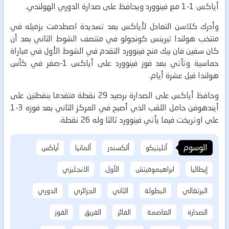
أياكس 1-1 مع فينوورد ويحافظ على صدارة الدوري الهولندي.
وأدرك كلاسن التعادل لأياكس بعد تسديدة اصطدمت بزميله في
منتخب هولندا تيرينس كونجولو في منتصف الشوط الثاني بعد أن
كان سفين فان بيك منح فينوورد التقدم في الشوط الأول في مباراة
حماسية وتأتي بعد فوز فينوورد على أياكس 1-صفر في كأس
هولندا قبل عشرة أيام.
وحافظ أياكس على الصدارة برصيد 29 نقطة متقدما بنقطتين على
أيندهوفن حامل اللقب الذي أصبح في المركز الثاني بعد فوزه 3-1
على اوتريخت فيما يأتي فينوورد ثالثا وله 26 نقطة.
الوسوم
أتليتيكو
ألكسندر
ألمانيا
أياكس
إيطاليا
ابراهيموفيتش
الأول
الانجليزي
البرتغالي
البطولة
الثاني
الجزائري
الدوري
الصدارة
العاصمة
الفائز
الفريق
الفوز