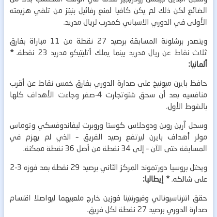
الضائع لكن ذلك لم يكن كافيا لمنع رفائيل بنيتز من تلقي هزيمته
الأولى في الدوري الاسباني كمدرب لريال مدريد.
ويتصدر برشلونة المسابقة برصيد 27 نقطة من 11 مباراة بفارق
ثلاث نقاط عن ريال مدريد بينما يملك أتليتيكو مدريد 23 نقطة.
*
ألمانيا:
حافظ بايرن ميونيخ على صدارة الدوري بفارق خمس نقاط عن أقرب
منافسيه بعد أن سحق شتوتجارت 4-صفر وجاءت الأهداف كلها
بالشوط الأول.
وسجل آرين روبن ودوجلاس كوستا وروبرت ليفاندوفسكي وتوماس
مولر أهداف بايرن ليرتفع رصيد الفريق – الذي لم يهزم في
المسابقة حتى الآن – إلى 34 نقطة من أصل 36 نقطة ممكنة.
ويحتل بروسيا دورتموند المركز الثاني برصيد 29 نقطة بعد فوزه 3-2
على شالكه.
* إيطاليا:
حقق انترناسيونالي وفيورنتينا فوزين خارج ملعبيهما ليواصلا اقتسام
صدارة الدوري برصيد 27 نقطة لكل فريق.