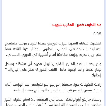
عبد اللطيف ضمير - المغرب سبورت
10:08
استمرت معاناة المدرب جوزيه مورينيو بعدما تعرض فريقه تشيلسي
لخسارته السابعة في الدوري الانجليزي الممتاز لكرة القدم فيما
مني ريال مدريد بهزيمة مفاجئة أمام أشبيلية في الدوري الاسباني.
ولم يجد برشلونة الغريم التقليدي لريال مدريد أي مشكلة وسجل
نيمار هدفا رائعا ليقود حامل اللقب للفوز 3-صفر على فياريال.
*
إنجلترا:
زادت التكهنات حول مستقبل مورينيو مع تشيلسي بعد الهزيمة أمام
ستوك سيتي 1-صفر مع غياب المدرب البرتغالي بسبب إيقافه.
وسجل ماركو أرنوتوفيتش هدفا في الدقيقة 53 ليمنح ستوك الفوز
ويلحق بتشيلسي الهزيمة السابعة في 12 مباراة في الدوري. ويحتل