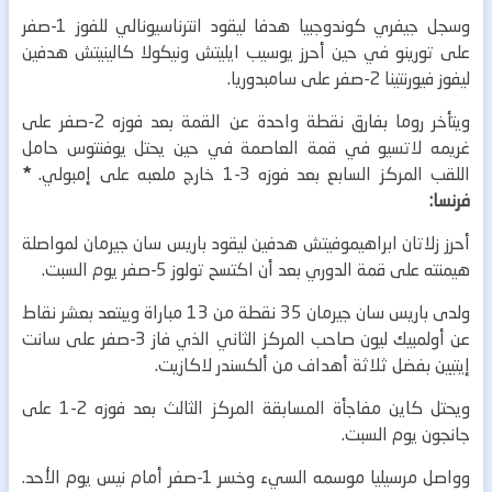
وسجل جيفري كوندوجبيا هدفا ليقود انترناسيونالي للفوز 1-صفر
على تورينو في حين أحرز يوسيب ايليتش ونيكولا كالينيتش هدفين
ليفوز فيورنتينا 2-صفر على سامبدوريا.
ويتأخر روما بفارق نقطة واحدة عن القمة بعد فوزه 2-صفر على
غريمه لاتسيو في قمة العاصمة في حين يحتل يوفنتوس حامل
اللقب المركز السابع بعد فوزه 3-1 خارج ملعبه على إمبولي.
*
فرنسا:
أحرز زلاتان ابراهيموفيتش هدفين ليقود باريس سان جيرمان لمواصلة
هيمنته على قمة الدوري بعد أن اكتسح تولوز 5-صفر يوم السبت.
ولدى باريس سان جيرمان 35 نقطة من 13 مباراة ويبتعد بعشر نقاط
عن أولمبيك ليون صاحب المركز الثاني الذي فاز 3-صفر على سانت
إيتيين بفضل ثلاثة أهداف من ألكسندر لاكازيت.
ويحتل كاين مفاجأة المسابقة المركز الثالث بعد فوزه 2-1 على
جانجون يوم السبت.
وواصل مرسيليا موسمه السيء وخسر 1-صفر أمام نيس يوم الأحد.