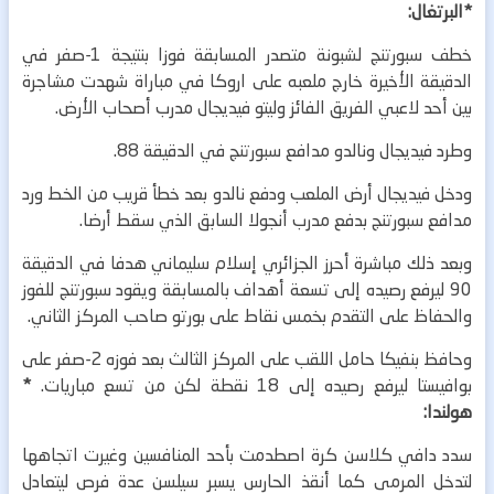
*البرتغال:
خطف سبورتنج لشبونة متصدر المسابقة فوزا بنتيجة 1-صفر في
الدقيقة الأخيرة خارج ملعبه على اروكا في مباراة شهدت مشاجرة
بين أحد لاعبي الفريق الفائز وليتو فيديجال مدرب أصحاب الأرض.
وطرد فيديجال ونالدو مدافع سبورتنج في الدقيقة 88.
ودخل فيديجال أرض الملعب ودفع نالدو بعد خطأ قريب من الخط ورد
مدافع سبورتنج بدفع مدرب أنجولا السابق الذي سقط أرضا.
وبعد ذلك مباشرة أحرز الجزائري إسلام سليماني هدفا في الدقيقة
90 ليرفع رصيده إلى تسعة أهداف بالمسابقة ويقود سبورتنج للفوز
والحفاظ على التقدم بخمس نقاط على بورتو صاحب المركز الثاني.
وحافظ بنفيكا حامل اللقب على المركز الثالث بعد فوزه 2-صفر على
بوافيستا ليرفع رصيده إلى 18 نقطة لكن من تسع مباريات.
*
هولندا:
سدد دافي كلاسن كرة اصطدمت بأحد المنافسين وغيرت اتجاهها
لتدخل المرمى كما أنقذ الحارس يسبر سيلسن عدة فرص ليتعادل