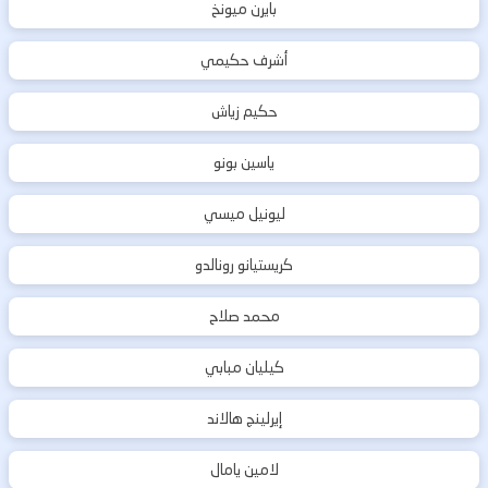
بايرن ميونخ
أشرف حكيمي
حكيم زياش
ياسين بونو
ليونيل ميسي
كريستيانو رونالدو
محمد صلاح
كيليان مبابي
إيرلينج هالاند
لامين يامال